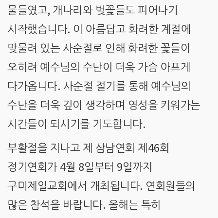
,
물들였고
개나리와 벚꽃들도 피어나기
.
시작했습니다
이 아름답고 화려한 계절에
맞물려 있는 사순절로 인해 화려한 꽃들이
오히려 예수님의 수난이 더욱 가슴 아프게
.
다가옵니다
사순절 절기를 통해 예수님의
수난을 더욱 깊이 생각하며 영성을 키워가는
.
시간들이 되시기를 기도합니다
46
부활절을 지나고 제 삼남연회 제
회
4
8
9
정기연회가
월
일부터
일까지
.
구미제일교회에서 개최됩니다
연회원들의
.
많은 참석을 바랍니다
올해는 특히