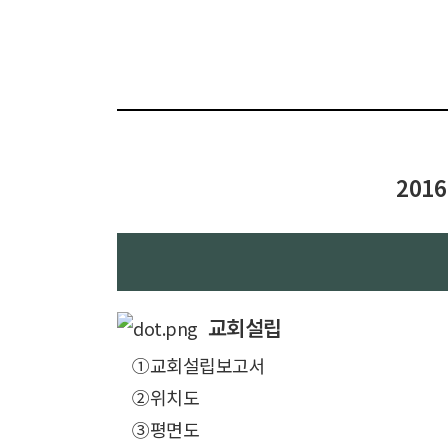
201
교회설립
①교회설립보고서
②위치도
③평면도