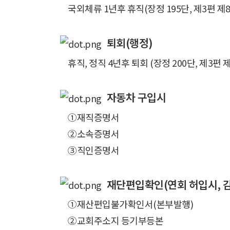
국외체류 1년후 휴직(장정 195단, 제3편 제8
퇴회(행정)
휴직, 정직 4년후 퇴회 (장정 200단, 제3편 
자동차 구입시
①재직증명서
②소속증명서
③직인증명서
재단편입확인(연회 허입시, 감
①재산편입불가확인서(본부발행)
②교회주소지 등기부등본