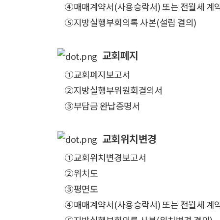
④매매계약서(사용승락서) 또는 전월세 계약
⑤지방실행부회의록 사본(설립 결의)
교회폐지
①교회폐지보고서
②지방실행부위원회결의서
③부담금 완납증명서
교회위치변경
①교회위치변경보고서
②위치도
③평면도
④매매계약서(사용승락서) 또는 전월세 계약