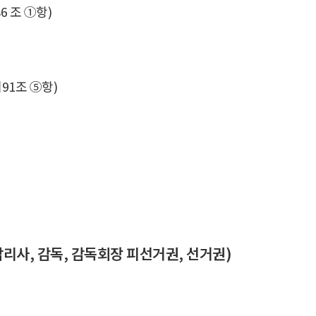
6 조 ①항)
제91조 ⑤항)
리사, 감독, 감독회장 피선거권, 선거권)