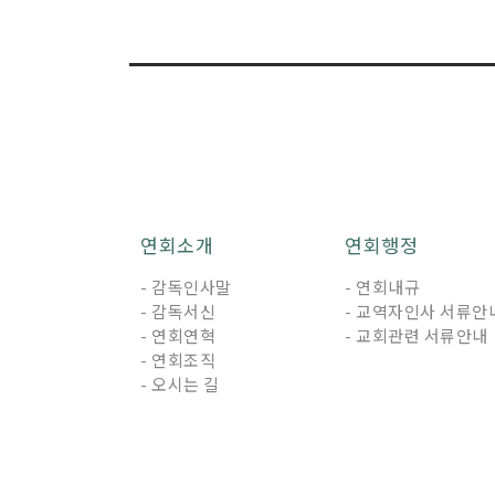
연회소개
연회행정
- 감독인사말
- 연회내규
- 감독서신
- 교역자인사 서류안
- 연회연혁
- 교회관련 서류안내
- 연회조직
- 오시는 길