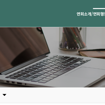
/
연회소개
연회행